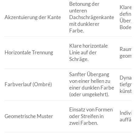
Betonung der
Klare K
unteren
definie
Akzentuierung der Kante
Dachschrägenkante
Überga
mit dunklerer
Boden.
Farbe.
Klare horizontale
Raumve
Horizontale Trennung
Linie auf der
geomet
Schräge.
Sanfter Übergang
Dynami
von einer hellen zu
Farbverlauf (Ombré)
tiefgrü
einer dunklen Farbe
künstle
(oder umgekehrt).
Einsatz von Formen
Individu
Geometrische Muster
oder Streifen in
auffälli
zwei Farben.