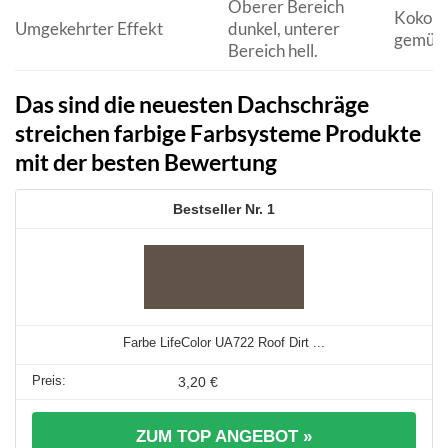
Oberer Bereich
Kokonar
Umgekehrter Effekt
dunkel, unterer
gemütli
Bereich hell.
Das sind die neuesten Dachschräge
streichen farbige Farbsysteme Produkte
mit der besten Bewertung
1
Farbe LifeColor UA722 Roof Dirt ...
3,20 €
ZUM TOP ANGEBOT »