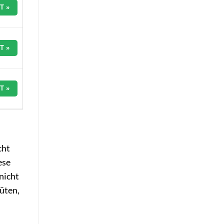
T »
T »
T »
cht
ese
nicht
lüten,