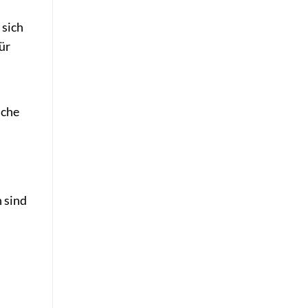
 sich
ür
iche
 sind