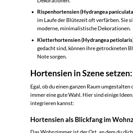
Dekorationen.
Rispenhortensien (Hydrangea paniculata
im Laufe der Blütezeit oft verfärben. Sie 
moderne, minimalistische Dekorationen.
Kletterhortensien (Hydrangea petiolaris)
gedacht sind, können ihre getrockneten Bl
Note sorgen.
Hortensien in Szene setzen
Egal, ob du einen ganzen Raum umgestalten o
immer eine gute Wahl. Hier sind einige Ide
integrieren kannst:
Hortensien als Blickfang im Woh
Das Wohnzimmer ist der Ort, an dem du dich 