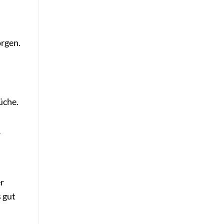
orgen.
üche.
r
r
s gut