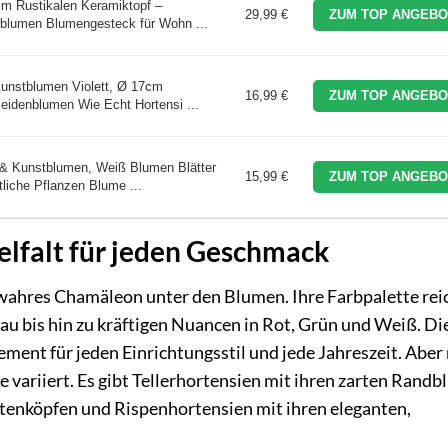
 im Rustikalen Keramiktopf –
29,99 €
ZUM TOP ANGEBO
blumen Blumengesteck für Wohn ...
Kunstblumen Violett, Ø 17cm
16,99 €
ZUM TOP ANGEBO
Seidenblumen Wie Echt Hortensi ...
 & Kunstblumen, Weiß Blumen Blätter
15,99 €
ZUM TOP ANGEBO
liche Pflanzen Blume ...
elfalt für jeden Geschmack
 wahres Chamäleon unter den Blumen. Ihre Farbpalette rei
lau bis hin zu kräftigen Nuancen in Rot, Grün und Weiß. Di
ement für jeden Einrichtungsstil und jede Jahreszeit. Aber 
 variiert. Es gibt Tellerhortensien mit ihren zarten Randb
ütenköpfen und Rispenhortensien mit ihren eleganten,