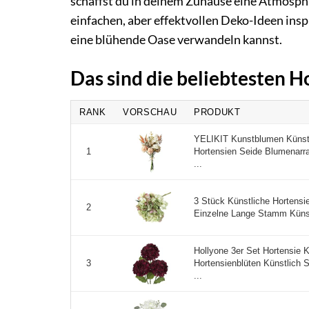
schaffst du in deinem Zuhause eine Atmosphä
einfachen, aber effektvollen Deko-Ideen insp
eine blühende Oase verwandeln kannst.
Das sind die beliebtesten 
RANK
VORSCHAU
PRODUKT
YELIKIT Kunstblumen Künst
Hortensien Seide Blumenarr
1
...
3 Stück Künstliche Hortensi
2
Einzelne Lange Stamm Künst
Hollyone 3er Set Hortensie
Hortensienblüten Künstlich 
3
...