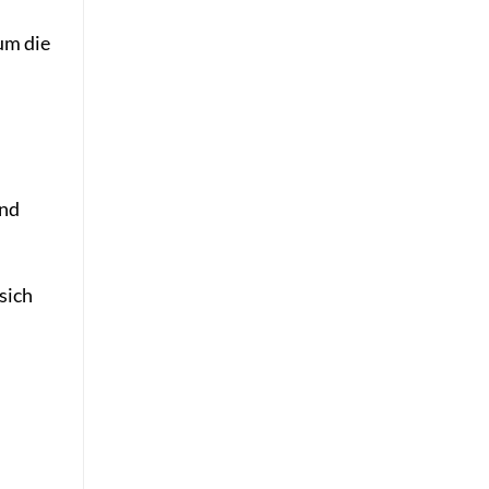
um die
und
sich