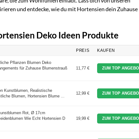
re, die zum Wohlfühlen einlädt. Lass dich von unseren
irieren und entdecke, wie du mit Hortensien dein Zuhause 
Hortensien Deko Ideen Produkte
PREIS
KAUFEN
liche Pflanzen Blumen Deko
angements für Zuhause Blumenstrauß
11,77 €
ZUM TOP ANGEBO
en Kunstblumen, Realistische
12,99 €
ZUM TOP ANGEBO
liche Blumen, Hortensien Blume ...
 Kunstblumen Rot, Ø 17cm
Seidenblumen Wie Echt Hortensien D
19,99 €
ZUM TOP ANGEBO