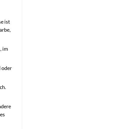
e ist
arbe,
, im
 oder
ch.
ndere
ges