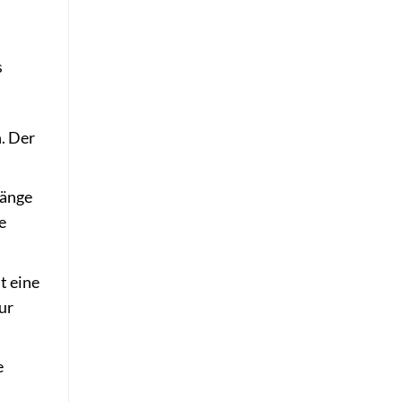
s
. Der
hänge
e
t eine
ur
e