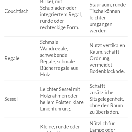
Birke), mit
Stauraum, runde
Schubladen oder
Couchtisch
Tische können
integriertem Regal,
leichter
runde oder
umgangen
rechteckige Form.
werden.
Schmale
Nutzt vertikalen
Wandregale,
Raum, schafft
schwebende
Regale
Ordnung,
Regale, schmale
vermeidet
Bücherregale aus
Bodenblockade.
Holz.
Schafft
Leichter Sessel mit
zusätzliche
Holzrahmen oder
Sessel
Sitzgelegenheit,
hellem Polster, klare
ohne den Raum
Linienführung.
zu überladen.
Nützlich für
Kleine, runde oder
Lampe oder